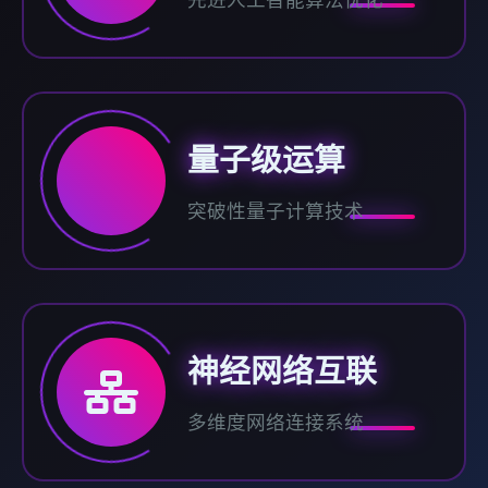
量子级运算
突破性量子计算技术
神经网络互联
多维度网络连接系统