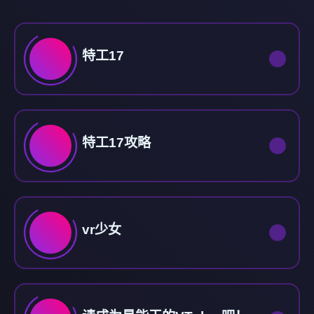
特工17
特工17攻略
vr少女