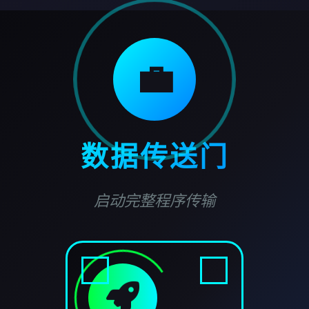
💼
数据传送门
启动完整程序传输