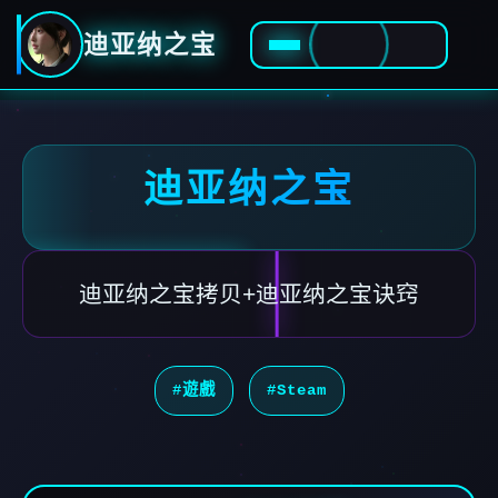
迪亚纳之宝
迪亚纳之宝
迪亚纳之宝拷贝+迪亚纳之宝诀窍
#遊戲
#Steam